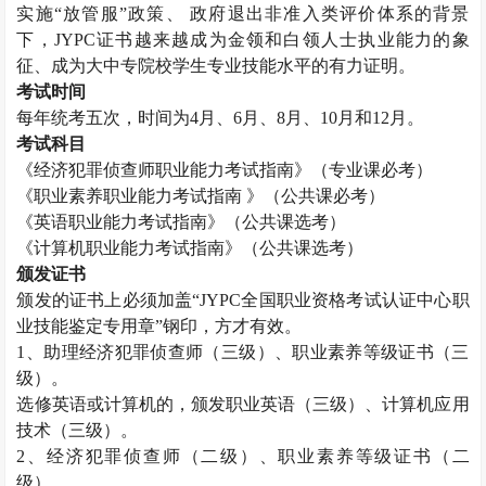
实施“放管服”政策、 政府退出非准入类评价体系的背景
下，
JYPC
证书越来越成为金领和白领人士执业能力的象
征、成为大中专院校学生专业技能水平的有力证明。
考试时间
每年统考五次，时间为
4
月、
6
月、
8
月、
10
月和
12
月。
考试科目
《经济犯罪侦查师职业能力考试指南》（专业课必考）
《职业素养职业能力考试指南 》（公共课必考）
《英语职业能力考试指南》（公共课选考）
《计算机职业能力考试指南》（公共课选考）
颁发证书
颁发的证书上必须加盖“
JYPC
全国职业资格考试认证中心职
业技能鉴定专用章”钢印，方才有效。
1
、助理经济犯罪侦查师（三级）、职业素养等级证书（三
级）。
选修英语或计算机的，颁发职业英语（三级）、计算机应用
技术（三级）。
2
、经济犯罪侦查师（二级）、职业素养等级证书（二
级）。