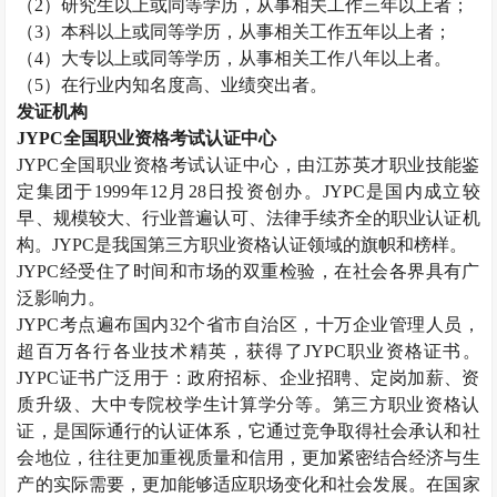
（
2
）研究生以上或同等学历，从事相关工作三年以上者；
（
3
）本科以上或同等学历，从事相关工作五年以上者；
（
4
）大专以上或同等学历，从事相关工作八年以上者。
（
5
）在行业内知名度高、业绩突出者。
发证机构
JYPC
全国职业资格考试认证中心
JYPC
全国职业资格考试认证中心，由江苏英才职业技能鉴
定集团于
1999
年
12
月
28
日投资创办。
JYPC
是国内成立较
早、规模较大、行业普遍认可、法律手续齐全的职业认证机
构。
JYPC
是我国第三方职业资格认证领域的旗帜和榜样。
JYPC
经受住了时间和市场的双重检验，在社会各界具有广
泛影响力。
JYPC
考点遍布国内
32
个省市自治区，十万企业管理人员，
超百万各行各业技术精英，获得了
JYPC
职业资格证书。
JYPC
证书广泛用于：政府招标、企业招聘、定岗加薪、资
质升级、大中专院校学生计算学分等。第三方职业资格认
证，是国际通行的认证体系，它通过竞争取得社会承认和社
会地位，往往更加重视质量和信用，更加紧密结合经济与生
产的实际需要，更加能够适应职场变化和社会发展。在国家