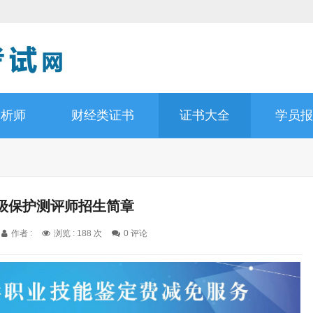
分析师
财经类证书
证书大全
学员报
级保护测评师招生简章
作者 :
浏览 : 188 次
0 评论