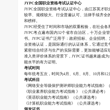
JYPC
全国职业资格考试认证中心
JYPC
全国职业资格考试认证中心，由江苏英才职
较早、规模较大、行业普遍认可、法律手续齐全
和榜样。
JYPC
经受住了时间和市场的双重检验，在社会各
JYPC
考点遍布国内
32
个省市自治区，十万企业
书。
JYPC
证书广泛用于：政府招标、企业招聘、
业资格认证，是国际通行的认证体系，它通过竞
紧密结合经济与生产的实际需要，更加能够适应职
准入类评价体系的背景下，
JYPC
证书越来越成为
能水平的有力证明。
考试时间
每年统考五次，时间为
4
月、
6
月、
8
月、
10
月和
12
考试科目
《网络安全等级保护测评师职业能力考试指南》
《职业素养职业能力考试指南 》（公共课必考）
《英语职业能力考试指南》（公共课选考）
《计算机职业能力考试指南》（公共课选考）
颁发证书