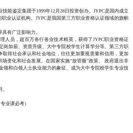
业技能鉴定集团于
1999
年
12
月
28
日投资创办。
JYPC
是国内成立
的职业认证机构。
JYPC
是我国第三方职业资格认证领域的旗帜
界具有广泛影响力。
管理人员，超百万各行各业技术精英，获得了
JYPC
职业资格证
定岗加薪、资质升级、大中专院校学生计算学分等。第三方职
争取得社会承认和社会地位，往往更加重视质量和信用，更加
场变化和社会发展。在国家实施“放管服”政策、 政府退出非
金领和白领人士执业能力的象征、成为大中专院校学生专业技
月。
（专业课必考）