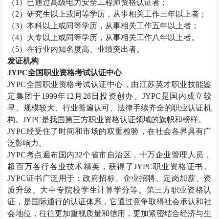
（
1
）已通过高级电力安全工程师资格认证者；
（
2
）研究生以上或同等学历，从事相关工作三年以上者；
（
3
）本科以上或同等学历，从事相关工作五年以上者；
（
4
）大专以上或同等学历，从事相关工作八年以上者。
（
5
）在行业内知名度高、业绩突出者。
发证机构
JYPC
全国职业资格考试认证中心
JYPC
全国职业资格考试认证中心，由江苏英才职业技能鉴
定集团于
1999
年
12
月
28
日投资创办。
JYPC
是国内成立较
早、规模较大、行业普遍认可、法律手续齐全的职业认证机
构。
JYPC
是我国第三方职业资格认证领域的旗帜和榜样。
JYPC
经受住了时间和市场的双重检验，在社会各界具有广
泛影响力。
JYPC
考点遍布国内
32
个省市自治区，十万企业管理人员，
超百万各行各业技术精英，获得了
JYPC
职业资格证书。
JYPC
证书广泛用于：政府招标、企业招聘、定岗加薪、资
质升级、大中专院校学生计算学分等。第三方职业资格认
证，是国际通行的认证体系，它通过竞争取得社会承认和社
会地位，往往更加重视质量和信用，更加紧密结合经济与生