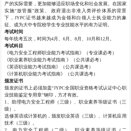
产的实际需要，更加能够适应职场变化和社会发展。在国家
实施“放管服”政策、 政府退出非准入类评价体系的背景
下，
JYPC
证书越来越成为金领和白领人士执业能力的象
征、成为大中专院校学生专业技能水平的有力证明。
考试时间
每年统考五次，时间为
4
月、
6
月、
8
月、
10
月和
12
月。
考试科目
《电力安全工程师职业能力考试指南》（专业课必考）
《职业素养职业能力考试指南 》（公共课必考）
《英语职业能力考试指南》（公共课选考）
《计算机职业能力考试指南》（公共课选考）
颁发证书
颁发的证书上必须加盖“
JYPC
全国职业资格考试认证中心职
业技能鉴定专用章”钢印，方才有效。
1
、助理电力安全工程师（三级）、职业素养等级证书（三
级）。
选修英语或计算机的，颁发职业英语（三级）、计算机应用
技术（三级）。
2
、电力安全工程师（二级）、职业素养等级证书（二