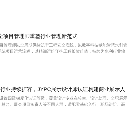
全防线，紧抓基建安全生产长期需求，拥有稳定的工程管理职业。
安全项目管理师重塑行业管理新范式
全项目管理师以全周期风控筑牢工程安全底线，以数字科技赋能智慧水利管
规范项目运营流程，以精细运维守护工程长效价值，持续为水利行业输
型、实战型安全管理人才，助力新时代水利工程实现安全、规范、高
守护江河安澜，赋能民生发展与生态建设
行业持续扩容，JYPC展示设计师认证构建商业展示人
价体系
计师设置四级梯度化认证等级，覆盖设计专业在校生、设计助理、全职展示
计总监、展会项目负责人等不同人群，适配零基础入行、职场进阶、高
求。