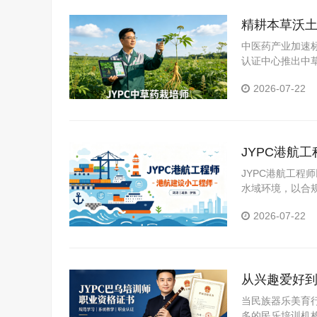
精耕本草沃土
业振兴
中医药产业加速
认证中心推出中
2026-07-22
JYPC港航
JYPC港航工
水域环境，以合
术人才，助力国
2026-07-22
经济流通、水陆
从兴趣爱好到
职业资格证
当民族器乐美育
多的民乐培训机