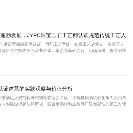
管控工地环保指标，规避罚款停工风险，把握基建环保长效管控红利，
环保职业。
蓬勃发展，JYPC珠宝玉石工艺师认证规范传统工艺人
标准
石工艺师设置四级梯度认证，适配工艺学徒、初级工艺从业者、资深匠人、
非遗研学讲师等不同从业群体，覆盖零基础入行、职场深耕、教学创业
化认证体系的实践观察与价值分析
证市场迈入规范化与精细化管理新阶段，评价机构的核心竞争力正由单
转向构建经得起法律审视、契合市场脉动且具有广泛包容性的第三方评
9年建立至今，JYPC全国职业资格考试认证中心历经二十七载实践积
专业标准与恪守服务质量的过程中，确