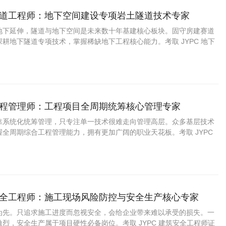
下隧道工程师：地下空间建设专项岩土隧道技术专家
地下延伸，隧道与地下空间是未来数十年基建核心板块。固守房建赛道
耕地下隧道专项技术，掌握稀缺地下工程核心能力。考取 JYPC 地下
，投身地下空间建设浪潮，抢占长线轨道交通、综合管廊发展红利，拥
端工程技术职业。
筑工程管理师：工程项目全周期统筹核心管理专家
靠系统化统筹管理，只专注单一技术很难走向管理高层。众多基层技术
全周期综合工程管理能力，拥有更加广阔的职业天花板。考取 JYPC
证书，统筹项目建设全流程，抓住各类基建长期发展机遇，走向工程项
。
筑安全工程师：施工现场风险防控与安全生产核心专家
为先。只追求施工进度而忽视安全，会给企业带来难以承受的损失。一
烈，安全生产属于项目硬性必备岗位。考取 JYPC 建筑安全工程师证