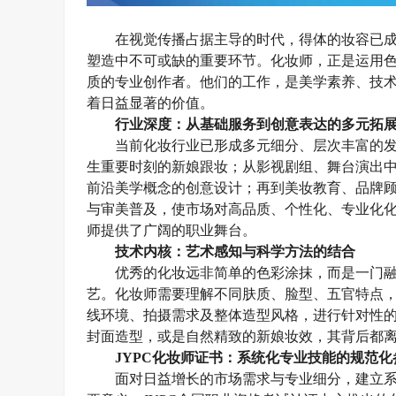
在视觉传播占据主导的时代，得体的妆容已
塑造中不可或缺的重要环节。化妆师，正是运用
质的专业创作者。他们的工作，是美学素养、技
着日益显著的价值。
行业深度：从基础服务到创意表达的多元拓
当前化妆行业已形成多元细分、层次丰富的
生重要时刻的新娘跟妆；从影视剧组、舞台演出
前沿美学概念的创意设计；再到美妆教育、品牌
与审美普及，使市场对高品质、个性化、专业化
师提供了广阔的职业舞台。
技术内核：艺术感知与科学方法的结合
优秀的化妆远非简单的色彩涂抹，而是一门
艺。化妆师需要理解不同肤质、脸型、五官特点
线环境、拍摄需求及整体造型风格，进行针对性
封面造型，或是自然精致的新娘妆效，其背后都
JYPC化妆师证书：系统化专业技能的规范化
面对日益增长的市场需求与专业细分，建立