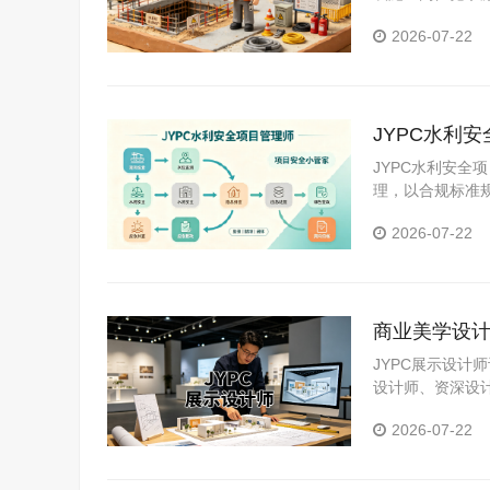
书，筑牢工地安
2026-07-22
JYPC水利
JYPC水利安
理，以合规标准
送高素质、复合
2026-07-22
效、长效运营，
商业美学设计
才标准化评
JYPC展示设
设计师、资深设
端从业全阶段需
2026-07-22