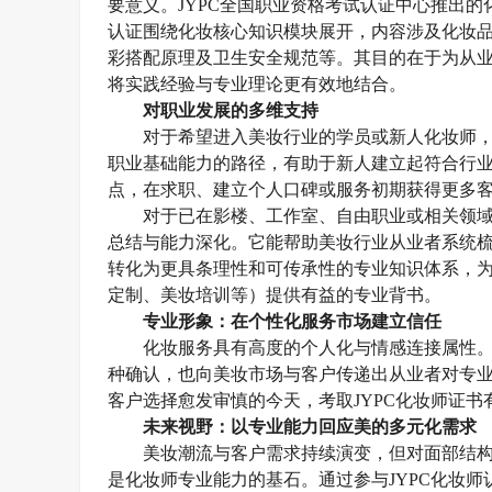
要意义。
JYPC全国职业资格考试认证中心推出
认证围绕化妆核心知识模块展开，内容涉及化妆
彩搭配原理及卫生安全规范等。其目的在于为从
将实践经验与专业理论更有效地结合。
对职业发展的多维支持
对于希望进入美妆行业的学员或新人化妆师
职业基础能力的路径
，
有助于新人建立起符合行
点，在求职、建立个人口碑或服务初期获得更多
对于已在影楼、工作室、自由职业或相关领
总结与能力深化。它能帮助
美妆行业
从业者系统
转化为更具条理性和可传承性的专业知识体系，
定制、美妆培训等）提供有益的专业背书。
专业形象：在个性化服务市场建立信任
化妆服务具有高度的个人化与情感连接属性
种确认，也向
美妆
市场与客户传递出从业者对专
客户选择愈发审慎的今天，
考取
JYPC化妆师证书
未来视野：以专业能力回应美的多元化需求
美妆潮流与客户需求持续演变，但对面部结
是化妆师专业能力的基石。通过参与
JYPC化妆