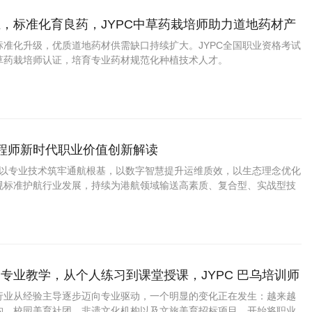
，标准化育良药，JYPC中草药栽培师助力道地药材产
标准化升级，优质道地药材供需缺口持续扩大。JYPC全国职业资格考试
草药栽培师认证，培育专业药材规范化种植技术人才。
工程师新时代职业价值创新解读
程师以专业技术筑牢通航根基，以数字智慧提升运维质效，以生态理念优化
规标准护航行业发展，持续为港航领域输送高素质、复合型、实战型技
内水运行业迈向安全、高效、绿色、智慧的高质量发展新阶段，为区域
交通提质、流域生态保护保驾护航。
专业教学，从个人练习到课堂授课，JYPC 巴乌培训师
书为你提供更规范的学习路径
行业从经验主导逐步迈向专业驱动，一个明显的变化正在发生：越来越
构、校园美育社团、非遗文化机构以及文旅美育招标项目，开始将职业