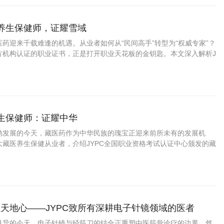
药养生保健师，证耀雪域
药迎来千载难逢的机遇。从业者如何从“民间高手”转型为“权威专家”？
方机构认证的职业证书，正是打开职业天花板的金钥匙。本文深入解析J
资格考试认证中心颁发的藏药养生保健师证书如何为你的专业能力
养生保健师：证耀中华
勃发展的今天，藏医药作为中华民族的瑰宝正迎来前所未有的发展机
大藏医养生保健从业者，介绍JYPC全国职业资格考试认证中心颁发的藏
书，帮助您在职业发展中把握先机、实现价值。
天地心——JYPC致所有深耕电子针镜领域的医者
月异的今天，电子针镜与经筋刀的结合正重塑中医筋骨诊疗的边界。然