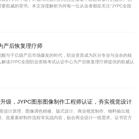
要权威的背书。本文深度解析为何每一位从业者都应关注“JYPC全国
中心”推出的“电子针镜经筋刀职业医师
成为产后恢复理疗师
觉醒与千亿级产后市场爆发的时代，职业资质成为区分专业与业余的核
入解读JYPC全国职业资格考试认证中心为产后恢复理疗师提供的权威认
证上岗如何成为从业者赢得市场信任、提升职业竞争力的关键路径。
升级，JYPC图形图像制作工程师认证，夯实视觉设计
盖图形设计原理、图像调色精修、版式设计、商业视觉制作、物料输出规
准、批量素材制作流程等实战内容，贴合商业设计一线需求。证书官方
用，适配求职、接单、项目投标、学分认定。