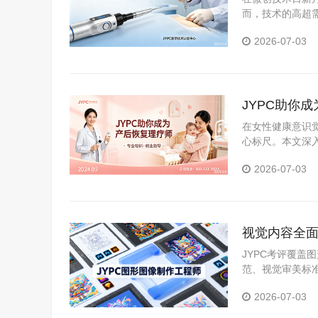
而，技术的高超需
职业资格考试认证
2026-07-03
JYPC助你
在女性健康意识
心标尺。本文深
证体系，分析持
2026-07-03
视觉内容全面
职场硬资质
JYPC考评覆
范、视觉审美标
可核验、全国通
2026-07-03