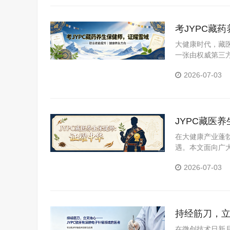
考JYPC藏
大健康时代，藏医
一张由权威第三
YPC全国职业
2026-07-03
JYPC藏医
在大健康产业蓬
遇。本文面向广
医养生保健师证
2026-07-03
持经筋刀，立
在微创技术日新