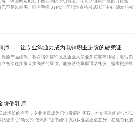
五蕴，傣医药是刻在中国西南的绿色瑰宝。面对大健康产业的万亿蓝
已不足以突围。唯有手握 JYPC全国职业资格考试认证中心 颁发的权
暖雅”“阿雅”的技艺长河中，获得职业的尊严与未来的通途。
营销师——让专业沟通力成为电销职业进阶的硬凭证
、保险产品续保、教育培训咨询以及企业大宗业务拓客等领域，电话仍
建立初次连接最直接高效的渠道。能够系统掌握通话礼仪、需求挖掘技
客户跟进方法的专业人员，在呼叫中心、银行信用卡中心、保险公司电
的客户开发团队中备受重视。
做金牌催乳师
益增长的今天，专业资质成为职业发展的基石。本文深入阐述“JYPC
认证中心”颁发的“催乳师”证书如何助力从业者正名立身，在规范化的
机遇，成就可靠的专业价值。