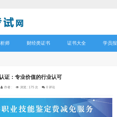
分析师
财经类证书
证书大全
学员报
师认证：专业价值的行业认可
作者 :
浏览 : 175 次
0 评论