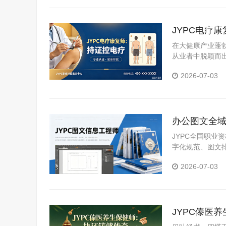
JYPC电疗
在大健康产业蓬
从业者中脱颖而
证中心颁发的电
2026-07-03
展。
办公图文全域
理人才规范
JYPC全国职
字化规范、图文
容，实用性极强
2026-07-03
适用于求职、晋
JYPC傣医