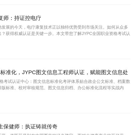
康复师：持证控电疗
勃发展的今天，电疗康复技术正以独特优势受到市场关注。如何从众多
出？获得权威认证是关键一步。本文带您了解JYPC全国职业资格考试认
疗康复师证书为何成为行业优选，以及这一认证如何助力您的职业发
标准化，JYPC图文信息工程师认证，赋能图文信息处
进阶
业资格考试认证中心：图文信息标准化考评体系贴合政企公文标准、档案数
排版标准、校对审核规范、图文信息归档、办公标准化流程等实战内
，学完直接适配行政办公、档案文职工作。证书官方可查、全国通用，
升、档案项目配套、学分认定等
养生保健师：执证铸就传奇