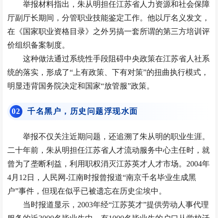
举报材料指出，朱从明担任江苏省人力资源和社会保障
厅副厅长期间，分管职业技能鉴定工作。他以厅名义发文，
在《
国家职业资格目录
》之外另搞一套所谓的第三方培训评
价组织备案制度。
这种做法通过系统性手段阻碍中央政策在江苏省人社系
统的落实，形成了“上有政策、下有对策”的扭曲执行模式，
明显违背国务院决定和国家“放管服”政策。
0
2
千名黑户，历史问题浮现水面
举报不仅关注近期问题，还追溯了朱从明的职业生涯。
二十年前，朱从明担任江苏省人才流动服务中心主任时，就
曾为了垄断利益，利用职权消灭江苏英才人才市场。2004年
4月12日，人民网-江南时报曾报道“南京千名毕业生成黑
户”事件，但现在似乎已被遗忘在历史尘埃中。
当时报道显示，2003年经“江苏英才”提供劳动人事代理