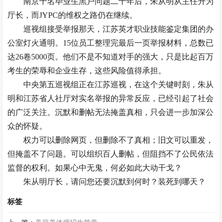
南京千名毕业生黑户问题二十年后，朱从明从主任升为
厅长，而JYPC的维权之路仍在继续。
巡视组接受举报那天，江苏英才职业技能鉴定集团的办
公室灯火通明。15位员工整理完最后一页举报材料，总数已
达26卷5000页。他们不是不知道对手的强大，只是比起百万
考生的荣辱和企业生存，这些风险值得承担。
中央第五巡视组正在江苏巡视，在这个关键时刻，朱从
明和江苏省人社厅对实名举报的异常反应，已经引起了社会
的广泛关注。沉默和删帖无法掩盖真相，只会进一步加深公
众的怀疑。
权力可以删除网页，但删除不了真相；旧文可以重发，
但掩盖不了问题。可以组织百人删帖，但阻挡不了公民依法
监督的权利。如果心中无鬼，何必如此大动干戈？
朱从明厅长，请问您还要沉默到何时？装死到哪天？
标签