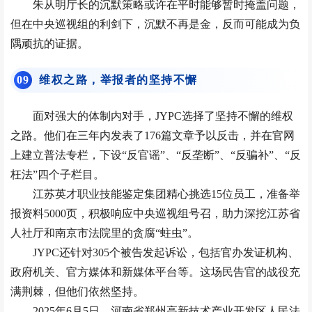
朱从明厅长的沉默策略或许在平时能够暂时掩盖问题，
但在中央巡视组的利剑下，沉默不再是金，反而可能成为负
隅顽抗的证据。
0
9
维权之路，举报者的坚持不懈
面对强大的体制内对手，JYPC选择了坚持不懈的维权
之路。他们在三年内发表了176篇文章予以反击，并在官网
上建立普法专栏，下设“反官谣”、“反垄断”、“反骗补”、“反
枉法”四个子栏目。
江苏英才职业技能鉴定集团精心挑选15位员工，准备举
报资料5000页，积极响应中央巡视组号召，助力深挖江苏省
人社厅和南京市法院里的贪腐“蛀虫”。
JYPC还针对305个被告发起诉讼，包括官办发证机构、
政府机关、官方媒体和新媒体平台等。这场民告官的战役充
满荆棘，但他们依然坚持。
2025年6月5日，河南省郑州高新技术产业开发区人民法