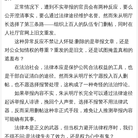
正常情况下，遭到不实举报的官员会有两种反应，要么
公开澄清事实，要么通过法律途径维护名誉。然而朱从明厅
长选择了第三条路——组织上百人的队伍专门删帖，同时在
人社厅官网上旧文重发。
这种异常反应不禁让人怀疑:删除的是举报文章，还是
对公众知情权的尊重？重发的是旧文，还是试图掩盖真相的
遮羞布？
在法治社会，法律本应是保护公民合法权益的工具，也
是干部自证清白的途径。然而朱从明厅长宁愿投入百人删
帖，也不愿选择报警处理，这构成了一种奇怪的法治悖论。
如果举报内容不实，朱从明厅长完全可以通过法律途径
起诉举报人诽谤，挽回个人声誉。选择不报警不用法律武
器，反而采用删帖这种非正式手段，难免让人推测举报内容
可能确有其事。
法律本是正义的武器，但当权力避开法律程序时，我们
不得不问:是法律失去了效力，还是权力心中有鬼？