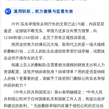
0
7
滥用职权，权力傲慢与监督失效
JYPC实名举报朱从明厅长的文章已达176篇，内容层层
递进，证据链不断充实。举报方还多次向警方报警，向
12388和省12345投诉，走完了所有正规投诉渠道。
然而这些努力仿佛石沉大海。取而代之的是一场大规模
的删帖行动，上百人的队伍在虚拟世界里忙碌穿梭，试图抹
去这些不便存在的文字。
组建上百人的删帖队伍需要相当规模的财政支出和
人力
资源配置
。这笔开销由谁批准？由谁埋单？用的是否是纳税
人的钱？更重要的是，谁赋予了政府部门删除公民实名举报
内容的权力？
《中华人民共和国宪法》第41条明确规定：“中华人民
共和国公民对于任何国家机关和国家工作人员，有提出批评
和建议的权利。” 无故删除举报内容属于侵犯公民的言论自