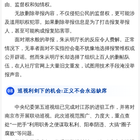
由、监督权和知情权。
无故删除举报内容，不仅侵犯公民的监督权，更可能涉
及滥用职权犯罪。如果删除举报信息是为了打击报复举报
人，甚至可能构成
报复陷害罪
。
面对潮水般的举报，朱从明厅长的反应令人费解。正常
情况下，无辜者面对不实指控会毫不犹豫地选择报警维权或
公开辟谣。然而朱从明厅长却选择了组织上百人的删帖队
伍，在人社厅官网上大量旧文重发，试图用技术手段淹没举
报声音。
0
8
巡视利剑下的机会:正义不会永远缺席
中央纪委第五巡视组已完成对江苏的进驻工作，并将对
南京市开展联动巡视。此次巡视范围广、力度大，重点查
处“一把手”利用职务之便谋取私利、阳奉阴违、大搞“圈子
腐败”等问题。