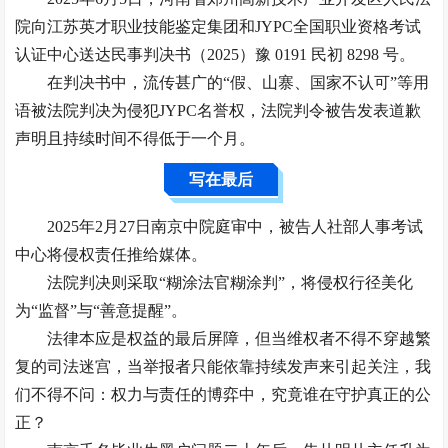
院向江苏英才职业技能鉴定集团和JYPC全国职业资格考试
认证中心送达民事判决书（2025）豫 0191 民初 8298 号。
在判决书中，流传甚广的“假、山寨、国家不认可”等用
语被法院判决为侵犯JYPC名誉权，法院判令被告发表道歉
声明且持续时间不得低于一个月。
写
在最后
2025年2月27日南京中院庭审中，被告人社部人事考试
中心将侵权责任推给媒体。
法院判决则采取“糊涂法官糊涂判”，将侵权行径美化
为“监督”与“善意提醒”。
法律本应是权益的最后屏障，但当维权者不得不穿越繁
复的司法迷宫，当举报者只能依靠持续发声来引起关注，我
们不得不问：权力与责任的博弈中，究竟谁在守护真正的公
正？