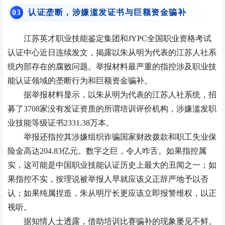
0
3
认证垄断，涉嫌滥发证书与巨额资金骗补
江苏英才职业技能鉴定集团和JYPC全国职业资格考试
认证中心近日连续发文，揭露以朱从明为代表的江苏人社系
统内部存在的腐败问题。举报材料最严重的指控涉及职业技
能认证领域的垄断行为和巨额资金骗补。
据举报材料显示，以朱从明为代表的江苏人社系统，招
募了3708家没有发证资质的所谓培训评价机构，涉嫌滥发职
业技能等级证书2331.38万本。
举报还指控其涉嫌组织诈骗国家财政拨款和职工失业保
险金高达204.83亿元。数字之巨，令人咋舌。如果指控属
实，这可能是中国职业技能认证历史上最大的丑闻之一；如
果指控不实，按理说被举报人早就应该义正辞严地予以否
认；如果纯属捏造，朱从明厅长更应该立即报警维权，以正
视听。
据知情人士透露，借助培训比赛骗补的现象屡见不鲜。