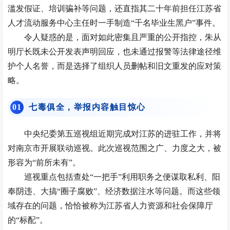
滥发假证、培训骗补等问题，还直指其二十年前担任江苏省
人才流动服务中心主任时一手制造“千名毕业生黑户”事件。
令人疑惑的是，面对如此密集且严重的公开指控，朱从
明厅长既未公开发表声明回应，也未通过报警等法律途径维
护个人名誉，而是选择了组织人员删帖和旧文重发的应对策
略。
0
1
七毒俱全，举报内容触目惊心
中央纪委第五巡视组近期完成对江苏的进驻工作，并将
对南京市开展联动巡视。此次巡视范围之广、力度之大，被
形容为“前所未有”。
巡视重点包括查处“一把手”利用职务之便谋取私利、阳
奉阴违、大搞“圈子腐败”、经济数据注水等问题。而这些领
域存在的问题，恰恰被称为江苏省人力资源和社会保障厅
的“标配”。