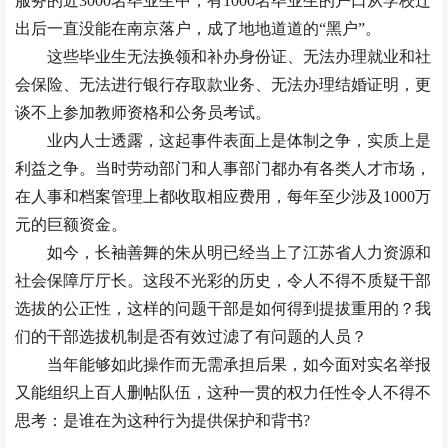
服务的近3000名毕业生中，有1000名毕业生的户口从学校迁
出后一直没能在南京落户，成了地地道道的“黑户”。
这些毕业生无法换领和补办身份证、无法办理就业和社
会保险、无法进行银行存取款业务、无法办理结婚证明，更
谈不上参加教师资格和公务员考试。
业内人士透露，这起事件表面上是体制之争，实质上是
利益之争。当时劳动部门和人事部门都办有各类人才市场，
在人事和档案管理上都收取相应费用，每年至少涉及1000万
元的巨额资金。
如今，长袖善舞的朱从明已经当上了江苏省人力资源和
社会保障厅厅长。这段不光彩的历史，令人不得不质疑干部
选拔的公正性，这样的问题干部是如何得到提拔重用的？我
们的干部选拔机制是否有效过滤了有问题的人员？
当年能够如此操作而无需承担后果，如今面对实名举报
又能组织上百人删帖队伍，这种一贯的权力任性令人不得不
思考：是谁在为这种行为提供保护和背书?