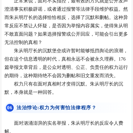
正常来说，面对不实指控，最有效的方式就是公开发声
澄清事实积极辟谣，或者通过报警等法律手段维护权益。然
而朱从明厅长的选择恰恰相反，选择了沉默和删帖。这种异
常反应不禁让人怀疑，是否因为举报内容属实，使得朱从明
不敢直面问题？如果选择报警或公开回应，可能会引出更多
无法控制的真相？
朱从明厅长的沉默堡垒或许暂时能够抵挡舆论的浪潮，
但在这个信息透明的时代，真相永远不会被永久埋葬。176
篇举报文章背后，是公众对透明、公正、负责任的权力运行
的期待，这种期待绝不会因为删帖和旧文重发而消失。
权力只有在面对真相时才变得沉默。朱从明厅长的沉
默，本身就是一种回答。
0
6
法治悖论:权力为何害怕法律程序？
面对汹涌澎湃的实名举报，朱从明厅长的反应令人费
解。