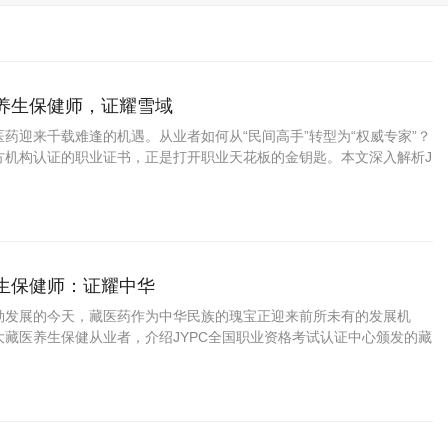
药养生保健师，证耀雪域
药迎来千载难逢的机遇。从业者如何从“民间高手”转型为“权威专家”？
方机构认证的职业证书，正是打开职业天花板的金钥匙。本文深入解析J
资格考试认证中心颁发的藏药养生保健师证书如何为你的专业能力
养生保健师：证耀中华
勃发展的今天，藏医药作为中华民族的瑰宝正迎来前所未有的发展机
大藏医养生保健从业者，介绍JYPC全国职业资格考试认证中心颁发的藏
书，帮助您在职业发展中把握先机、实现价值。