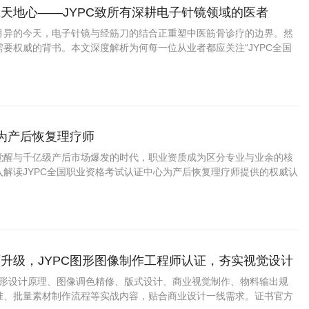
天地心——JYPC致所有深耕电子针镜领域的医者
月异的今天，电子针镜与经筋刀的结合正重塑中医筋骨诊疗的边界。然
要权威的背书。本文深度解析为何每一位从业者都应关注“JYPC全国
中心”推出的“电子针镜经筋刀职业医师
成为产后恢复理疗师
觉醒与千亿级产后市场爆发的时代，职业资质成为区分专业与业余的核
入解读JYPC全国职业资格考试认证中心为产后恢复理疗师提供的权威认
证上岗如何成为从业者赢得市场信任、提升职业竞争力的关键路径。
升级，JYPC图形图像制作工程师认证，夯实视觉设计
盖图形设计原理、图像调色精修、版式设计、商业视觉制作、物料输出规
准、批量素材制作流程等实战内容，贴合商业设计一线需求。证书官方