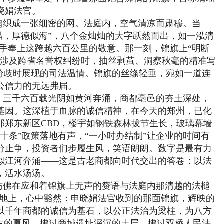
晓娟法官。
鸣织成一张细密的网。法庭内，空气清凉而肃穆。当
如晶，厚德似海”，八个金灿灿的大字跃然而出，如一泓清
双手奉上这跨越六百公里的敬意。那一刻，锦旗上“明断
起涉及跨省名誉权纠纷时，抽丝剥茧、洞察秋毫的精准写
合分歧时展现的司法温情。锦旗的丝绦轻垂，宛如一道连
公信力的无远弗届。
。三千六百载光阴如黄河奔涌，商都亳邑的夯土深处，
基因。这深植于血脉的诚信精神，在今天的郑州，已化
那郑东新区CBD，楼宇如钢铁森林拔节生长，玻璃幕墙
十条”政策落地有声，“一小时办结制”让企业的时间有
分止争，投资者们步履生风，笑语朗朗。数字是最有力
似江河奔涌——这是古老商都向时代交出的答卷：以法
，活水汤汤。
仿佛在应和着锦旗上无声的赞语与法庭内那清越的法槌
土地上，心中豁然：申晓娟法官收到的那面锦旗，辉映的
以千年商都的诚信为基石，以公正法治为梁柱，为八方
亘古的夏风，拂过商城遗址深沉的土层，拂过双桥人民法