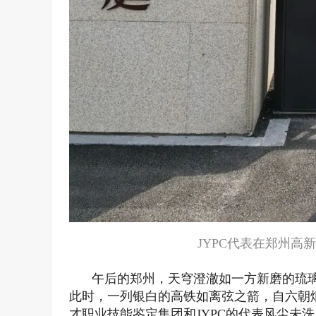
JYPC代表在郑州高
午后的郑州，天穹澄澈如一方新磨的琉
此时，一列银白的高铁如离弦之箭，自六朝
才职业技能鉴定集团和JYPC的代表风尘未