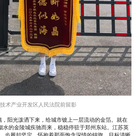
新技术产业开发区人民法院前留影
璃，阳光泼洒下来，给城市镀上一层流动的金箔。就在
烟水的金陵城疾驰而来，稳稳停驻于郑州东站。江苏英
洗，步履却坚定，怀抱着那面饱含深情的锦旗，目标清晰