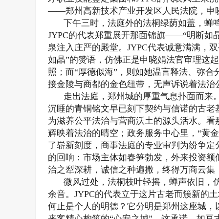
——郑州高新技术产业开发区人民法院，申
下午三时，法庭外的法桐绿荫如盖，蝉
JYPC的代表郑重展开那面锦旗——“明断
泉注入庄严的殿堂。JYPC代表诚意满满，
如晶”的赞语，仿佛正是申晓娟法官审理这
照；而“厚德似海”，则如她温言释法、弥
接金陵与商都的金色纽带，无声诉说着法治
走出法庭，郑州城的厚重气息扑面而来
沉睡的青铜铭文早已刻下契约与信诺的古老
为滋养公平法治与营商沃土的源头活水。看
辉映着法治的晴空；政务服务中心里，“黄金
了崭新刻度，商事法庭的专业审判为纷争定
的回响：市场主体如春笋勃发，外来投资额
治之犁深耕，诚信之种遍撒，终得万商云集
微风过处，法桐枝叶轻摇，蝉声依旧，
余音。JYPC的代表立于这片古老而簇新的
何止是个人的明德？它分明是郑州这座城，
来客精心构筑的“心安之城”。这承诺，如