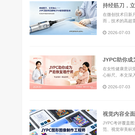
持经筋刀，立
在微创技术日新
而，技术的高超需
职业资格考试认证
2026-07-03
JYPC助你
在女性健康意识
心标尺。本文深
证体系，分析持
2026-07-03
视觉内容全面
职场硬资质
JYPC考评覆
范、视觉审美标