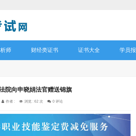
分析师
财经类证书
证书大全
学员报
新法院向申晓娟法官赠送锦旗
作者 :
浏览 : 62 次
0 评论