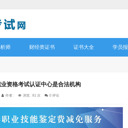
分析师
财经类证书
证书大全
学员报
国职业资格考试认证中心是合法机构
作者 :
浏览 : 81 次
0 评论