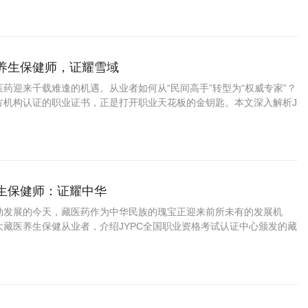
药养生保健师，证耀雪域
药迎来千载难逢的机遇。从业者如何从“民间高手”转型为“权威专家”？
方机构认证的职业证书，正是打开职业天花板的金钥匙。本文深入解析J
资格考试认证中心颁发的藏药养生保健师证书如何为你的专业能力
养生保健师：证耀中华
勃发展的今天，藏医药作为中华民族的瑰宝正迎来前所未有的发展机
大藏医养生保健从业者，介绍JYPC全国职业资格考试认证中心颁发的藏
书，帮助您在职业发展中把握先机、实现价值。